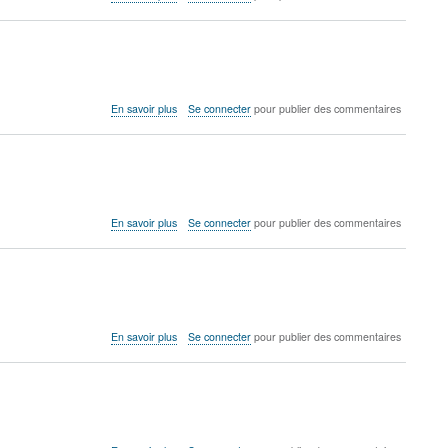
Nid
d'aigle
-
Lycée
Marguerite
de
sur
En savoir plus
Se connecter
pour publier des commentaires
Navarre
Les
(Bourges)
actions
en
bourse
-
Collège
sur
En savoir plus
Se connecter
pour publier des commentaires
Simone
Turning
Veil
over
(La
coins
Bâtie-
-
Neuve)
Colegiul
National
sur
En savoir plus
Se connecter
pour publier des commentaires
Emil
Traffic
Racovita
jams
(Cluj
-
-
Colegiul
Roumanie)
National
Emil