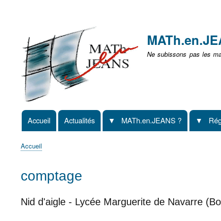
Menu
user
MATh.en.J
non
Ne subissons pas les mat
identifié
Accueil
Actualités
MATh.en.JEANS ?
Rég
Navigation
principale
Accueil
Fil
d'Ariane
comptage
Nid d'aigle - Lycée Marguerite de Navarre (B