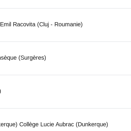
l Emil Racovita (Cluj - Roumanie)
onsèque (Surgères)
)
kerque) Collège Lucie Aubrac (Dunkerque)