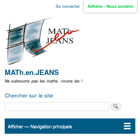
Aller
Se connecter
Adhérer - Nous soutenir
Menu
au
contenu
user
principal
non
identifié
MATh.en.JEANS
Ne subissons pas les maths, vivons les !
Chercher sur le site
Rechercher
Afficher — Navigation principale
Navigation