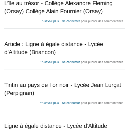
L’île au trésor - Collège Alexandre Fleming
-
Collège
(Orsay) Collège Alain Fournier (Orsay)
Simone
Veil
sur
En savoir plus
Se connecter
pour publier des commentaires
(La
L’île
Bâtie-
au
Neuve)
trésor
-
Article : Ligne à égale distance - Lycée
Collège
Alexandre
d’Altitude (Briancon)
Fleming
(Orsay)
sur
En savoir plus
Se connecter
pour publier des commentaires
Collège
Article
Alain
:
Fournier
Ligne
(Orsay)
à
Tintin au pays de l or noir - Lycée Jean Lurçat
égale
distance
(Perpignan)
-
Lycée
sur
En savoir plus
Se connecter
pour publier des commentaires
d’Altitude
Tintin
(Briancon)
au
pays
de
Ligne à égale distance - Lycée d’Altitude
l