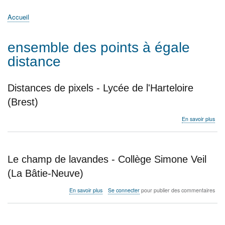
principale
Accueil
Actualités
MATh.en.JEANS ?
Régions et Ateliers
Créer, gérer un atelier
Sujets/Publications
Congrès
Accueil
Fil
d'Ariane
ensemble des points à égale
distance
Distances de pixels - Lycée de l'Harteloire
(Brest)
sur
En savoir plus
Dis
de
pixe
-
Le champ de lavandes - Collège Simone Veil
Lyc
de
(La Bâtie-Neuve)
l'Ha
(Bre
sur
En savoir plus
Se connecter
pour publier des commentaires
Le
champ
de
lavandes