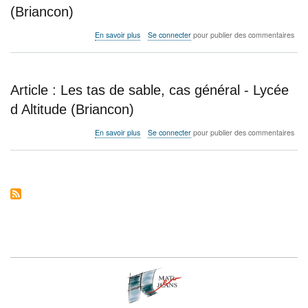
or
(Briancon)
noir
-
sur
En savoir plus
Se connecter
pour publier des commentaires
Lycée
Ligne
Jean
à
Lurçat
égale
(Perpignan)
distance
Article : Les tas de sable, cas général - Lycée
-
Lycée
d Altitude (Briancon)
d’Altitude
(Briancon)
sur
En savoir plus
Se connecter
pour publier des commentaires
Article
:
Les
tas
de
sable,
cas
général
-
Lycée
d
Altitude
(Briancon)