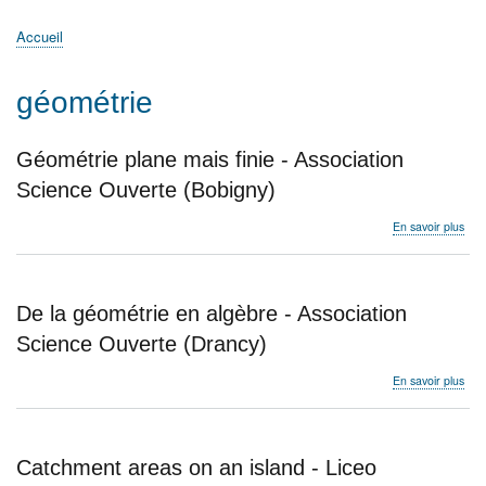
principale
Accueil
Actualités
MATh.en.JEANS ?
Régions et Ateliers
Créer, gérer un atelier
Sujets/Publications
Congrès
Accueil
Fil
d'Ariane
géométrie
Géométrie plane mais finie - Association
Science Ouverte (Bobigny)
sur
En savoir plus
Géo
pla
mai
finie
De la géométrie en algèbre - Association
-
Asso
Science Ouverte (Drancy)
Sci
Ouv
sur
En savoir plus
(Bo
De
la
géo
en
Catchment areas on an island - Liceo
alg