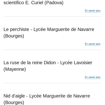
-
scientifico E. Curiel (Padova)
Asso
Sci
sur
En savoir plus
Ouv
Cat
(Dr
are
on
an
Le perchiste - Lycée Marguerite de Navarre
isla
-
(Bourges)
Lice
scie
sur
En savoir plus
E.
Le
Curi
perc
(Pa
-
Lyc
La ruse de la reine Didon - Lycée Lavoisier
Mar
de
(Mayenne)
Nav
(Bo
sur
En savoir plus
La
rus
de
la
Nid d'aigle - Lycée Marguerite de Navarre
rein
Did
(Bourges)
-