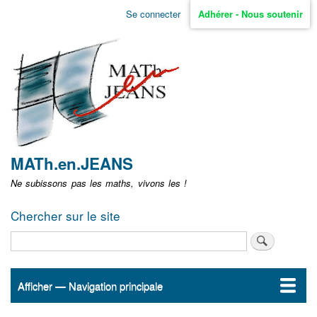
Aller
Se connecter
Adhérer - Nous soutenir
Menu
au
contenu
user
principal
non
identifié
MATh.en.JEANS
Ne subissons pas les maths, vivons les !
Chercher sur le site
Rechercher
Afficher — Navigation principale
Navigation