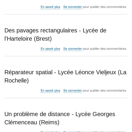
Lyc
sur
En savoir plus
Se connecter
pour publier des commentaires
Lavo
Nid
(Ma
d'aigle
-
Lycée
Des pavages rectangulaires - Lycée de
Marguerite
de
l'Harteloire (Brest)
Navarre
(Bourges)
sur
En savoir plus
Se connecter
pour publier des commentaires
Des
pavages
rectangulaires
-
Réparateur spatial - Lycée Léonce Vieljeux (La
Lycée
de
Rochelle)
l'Harteloire
(Brest)
sur
En savoir plus
Se connecter
pour publier des commentaires
Réparateur
spatial
-
Lycée
Un problème de distance - Lycée Georges
Léonce
Vieljeux
Clémenceau (Reims)
(La
Rochelle)
sur