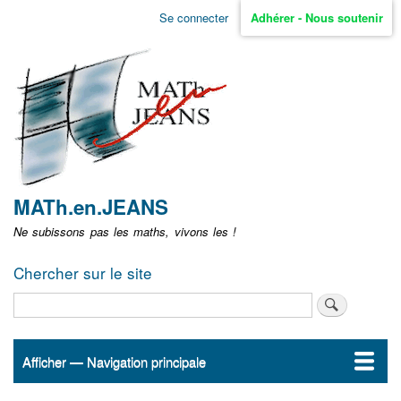
Aller
Se connecter
Adhérer - Nous soutenir
Menu
au
contenu
user
principal
non
identifié
MATh.en.JEANS
Ne subissons pas les maths, vivons les !
Chercher sur le site
Rechercher
Afficher — Navigation principale
Navigation