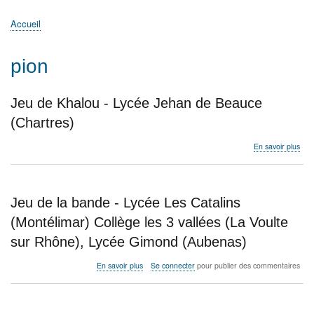
principale
Accueil
Actualités
MATh.en.JEANS ?
Régions et Ateliers
Créer, gérer un atelier
Sujets/Publications
Congrès
Accueil
Fil
d'Ariane
pion
Jeu de Khalou - Lycée Jehan de Beauce
(Chartres)
sur
En savoir plus
Jeu
de
Kha
-
Jeu de la bande - Lycée Les Catalins
Lyc
Jeh
(Montélimar) Collège les 3 vallées (La Voulte
de
sur Rhône), Lycée Gimond (Aubenas)
Bea
(Cha
sur
En savoir plus
Se connecter
pour publier des commentaires
Jeu
de
la
bande