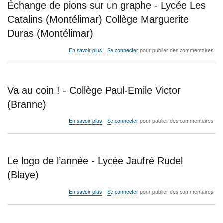
Échange de pions sur un graphe - Lycée Les
-
Lycée
Catalins (Montélimar) Collège Marguerite
Les
Duras (Montélimar)
Catalins
(Montélimar)
Collège
sur
En savoir plus
Se connecter
pour publier des commentaires
les
Échange
3
de
vallées
pions
(La
sur
Va au coin ! - Collège Paul-Emile Victor
Voulte
un
sur
graphe
(Branne)
Rhône),
-
Lycée
Lycée
sur
En savoir plus
Se connecter
pour publier des commentaires
Gimond
Les
Va
(Aubenas)
Catalins
au
(Montélimar)
coin
Collège
!
Le logo de l’année - Lycée Jaufré Rudel
Marguerite
-
Duras
Collège
(Blaye)
(Montélimar)
Paul-
Emile
sur
En savoir plus
Se connecter
pour publier des commentaires
Victor
Le
(Branne)
logo
de