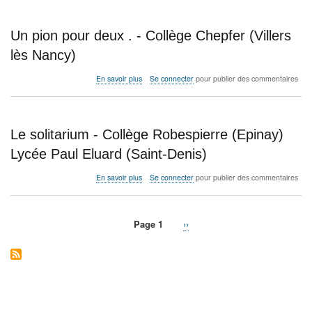
Grand)
des
Collège
pions
Anne
-
Un pion pour deux . - Collège Chepfer (Villers
Frank
Collège
(Bussy-
Victor
lès Nancy)
Saint-
Hugo
Georges)
(Noisy-
sur
En savoir plus
Se connecter
pour publier des commentaires
le-
Un
Grand)
pion
Collège
pour
Anne
deux
Le solitarium - Collège Robespierre (Epinay)
Frank
.
(Bussy-
-
Lycée Paul Eluard (Saint-Denis)
Saint-
Collège
Georges)
Chepfer
sur
En savoir plus
Se connecter
pour publier des commentaires
(Villers
Le
lès
solitarium
Nancy)
-
Page 1
Page
››
Collège
Pagination
Robespierre
suivante
(Epinay)
Lycée
Paul
Eluard
(Saint-
Denis)