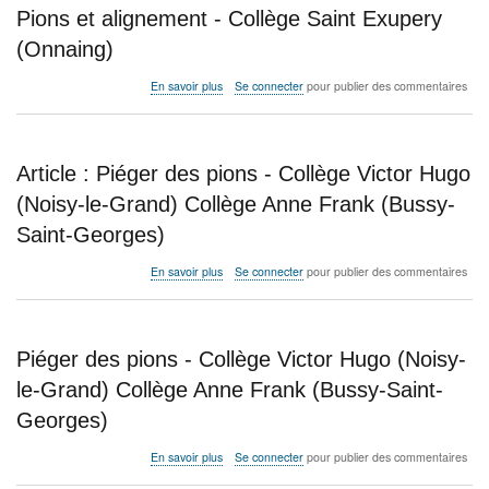
l’année
Pions et alignement - Collège Saint Exupery
-
Lycée
(Onnaing)
Jaufré
Rudel
sur
En savoir plus
Se connecter
pour publier des commentaires
(Blaye)
Pions
et
alignement
-
Article : Piéger des pions - Collège Victor Hugo
Collège
Saint
(Noisy-le-Grand) Collège Anne Frank (Bussy-
Exupery
Saint-Georges)
(Onnaing)
sur
En savoir plus
Se connecter
pour publier des commentaires
Article
:
Piéger
des
Piéger des pions - Collège Victor Hugo (Noisy-
pions
-
le-Grand) Collège Anne Frank (Bussy-Saint-
Collège
Georges)
Victor
Hugo
(Noisy-
sur
En savoir plus
Se connecter
pour publier des commentaires
le-
Piéger