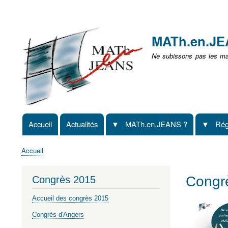
Menu
user
MATh.en.J
non
Ne subissons pas les mat
identifié
Accueil
Actualités
MATh.en.JEANS ?
Rég
Navigation
principale
Accueil
Fil
d'Ariane
Congr
Congrès 2015
Accueil des congrès 2015
Congrès d'Angers