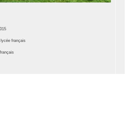
2015
lycée français
 français