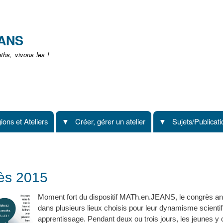
Aller
au
contenu
EANS
principal
hs, vivons les !
ions et Ateliers
Créer, gérer un atelier
Sujets/Publicat
ès 2015
Moment fort du dispositif MATh.en.JEANS, le congrès ann
dans plusieurs lieux choisis pour leur dynamisme scienti
apprentissage. Pendant deux ou trois jours, les jeunes y 