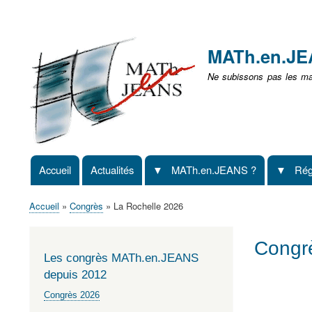
Menu
user
MATh.en.J
non
Ne subissons pas les mat
identifié
Accueil
Actualités
MATh.en.JEANS ?
Rég
Navigation
principale
Accueil
Congrès
La Rochelle 2026
Fil
d'Ariane
Congr
Les congrès MATh.en.JEANS
depuis 2012
Congrès 2026