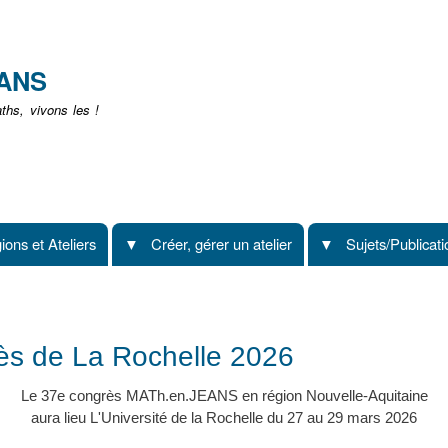
Aller
au
contenu
EANS
principal
hs, vivons les !
ions et Ateliers
Créer, gérer un atelier
Sujets/Publicat
ès de La Rochelle 2026
Le 37e congrès MATh.en.JEANS en région Nouvelle-Aquitaine
aura lieu L'Université de la Rochelle du 27 au 29 mars 2026