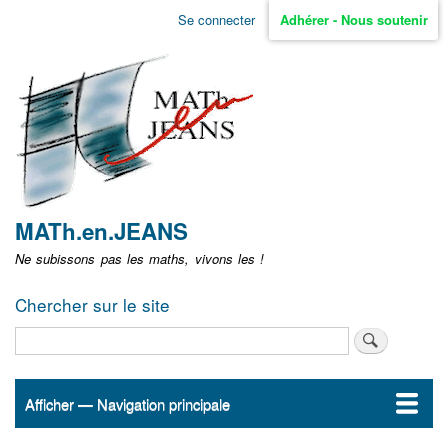
Aller
Se connecter
Adhérer - Nous soutenir
Menu
au
contenu
user
principal
non
identifié
MATh.en.JEANS
Ne subissons pas les maths, vivons les !
Chercher sur le site
Rechercher
Afficher — Navigation principale
Navigation