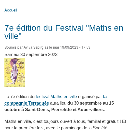
principale
Accueil
Actualités
MATh.en.JEANS ?
Régions et Ateliers
Créer, gérer un atelier
Sujets/Publications
Congrès
Accueil
Fil
d'Ariane
7e édition du Festival "Maths en
ville"
Soumis par
Aviva Szpirglas
le
mar 19/09/2023 - 17:53
Samedi 30 septembre 2023
L
a 7e édition du
festival Maths en ville
organisé par
la
compagnie Terraquée
aura lieu
du 30 septembre au 15
octobre à Saint-Denis, Pierrefitte et Aubervilliers
.
Maths en ville, c'est toujours ouvert à tous, familial et gratuit ! Et
pour la première fois, avec le parrainage de la Société