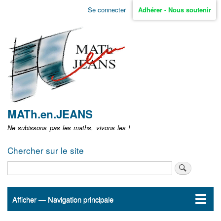
Aller
Se connecter
Adhérer - Nous soutenir
Menu
au
contenu
user
principal
non
identifié
MATh.en.JEANS
Ne subissons pas les maths, vivons les !
Chercher sur le site
Rechercher
Afficher — Navigation principale
Navigation