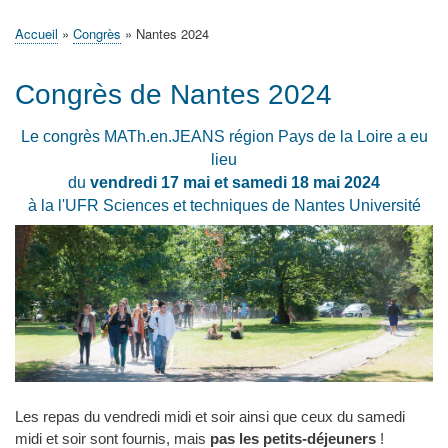
principale
Accueil
Actualités
MATh.en.JEANS ?
Régions et Ateliers
Créer, gérer un atelier
Sujets/Publications
Congrès
Accueil
Congrès
Nantes 2024
Fil
d'Ariane
Congrès de Nantes 2024
Le congrès MATh.en.JEANS région Pays de la Loire a eu
lieu
du
vendredi 17 mai et samedi 18 mai 2024
à la l'UFR Sciences et techniques de Nantes Université
Les repas du vendredi midi et soir ainsi que ceux du samedi
midi et soir sont fournis, mais
pas les petits-déjeuners
!