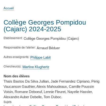
principale
Accueil
Actualités
MATh.en.JEANS ?
Régions et Ateliers
Créer, gérer un atelier
Sujets/Publications
Congrès
Accueil
Fil
d'Ariane
Collège Georges Pompidou
(Cajarc) 2024-2025
Etablissement
Collège Georges Pompidou (Cajarc)
Responsable de l'atelier
Arnaud Béduer
Autres enseignants
Philippe Labit
Chercheur(s)
Martine Klughertz
Nom des élèves
Thaïs Bastos Da Silva Jullian, Jade Fernandez Cipriano, Périg
Vaucanson Gauthier, Alexis Mahoudeaux, Camille Poussin
Voisin, Romane Deboeuf, Lennie Fleuret, Nayelie Hassler,
Alexandre Auber Debelle, Tom Duboc.
Sujets