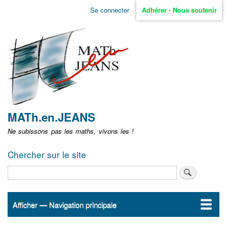
Aller
Se connecter
Adhérer - Nous soutenir
Menu
au
contenu
user
principal
non
identifié
MATh.en.JEANS
Ne subissons pas les maths, vivons les !
Chercher sur le site
Rechercher
Afficher — Navigation principale
Navigation