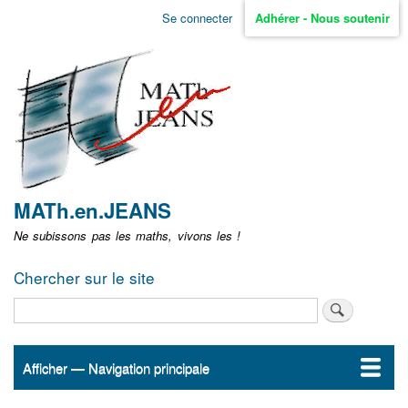
Aller
Se connecter
Adhérer - Nous soutenir
Menu
au
contenu
user
principal
non
identifié
MATh.en.JEANS
Ne subissons pas les maths, vivons les !
Chercher sur le site
Rechercher
Afficher — Navigation principale
Navigation