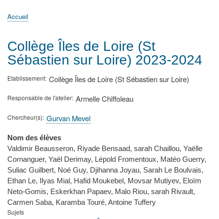
principale
Accueil
Actualités
MATh.en.JEANS ?
Régions et Ateliers
Créer, gérer un atelier
Sujets/Publications
Congrès
Accueil
Fil
d'Ariane
Collège Îles de Loire (St
Sébastien sur Loire) 2023-2024
Etablissement
Collège Îles de Loire (St Sébastien sur Loire)
Responsable de l'atelier
Armelle Chiffoleau
Chercheur(s)
Gurvan Mevel
Nom des élèves
Valdimir Beausseron, Riyade Bensaad, sarah Chaillou, Yaëlle
Cornanguer, Yaël Derimay, Lépold Fromentoux, Matéo Guerry,
Suliac Guilbert, Noé Guy, Djihanna Joyau, Sarah Le Boulvais,
Ethan Le, Ilyas Mial, Hafid Moukebel, Movsar Mutiyev, Eloïm
Neto-Gomis, Eskerkhan Papaev, Malo Riou, sarah Rivault,
Carmen Saba, Karamba Touré, Antoine Tuffery
Sujets