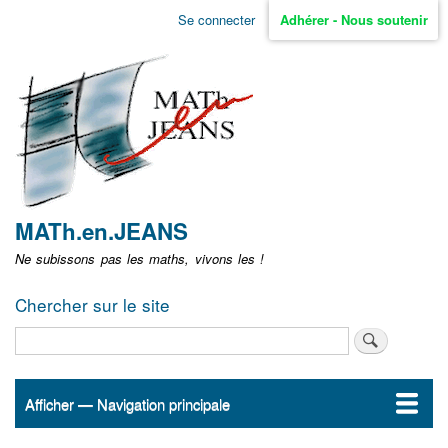
Aller
Se connecter
Adhérer - Nous soutenir
Menu
au
contenu
user
principal
non
identifié
MATh.en.JEANS
Ne subissons pas les maths, vivons les !
Chercher sur le site
Rechercher
Afficher — Navigation principale
Navigation