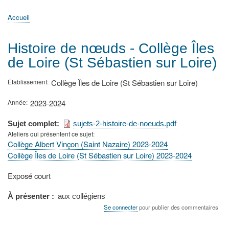
principale
Accueil
Actualités
MATh.en.JEANS ?
Régions et Ateliers
Créer, gérer un atelier
Sujets/Publications
Congrès
Accueil
Fil
d'Ariane
Histoire de nœuds - Collège Îles
de Loire (St Sébastien sur Loire)
Établissement
Collège Îles de Loire (St Sébastien sur Loire)
Année
2023-2024
Sujet complet
sujets-2-histoire-de-noeuds.pdf
Ateliers qui présentent ce sujet
Collège Albert Vinçon (Saint Nazaire) 2023-2024
Collège Îles de Loire (St Sébastien sur Loire) 2023-2024
Type
Exposé court
de
présentation
À présenter
aux collégiens
au
Se connecter
pour publier des commentaires
congrès