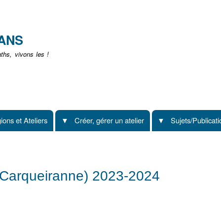
Aller
au
contenu
EANS
principal
hs, vivons les !
ions et Ateliers
Créer, gérer un atelier
Sujets/Publicat
 (Carqueiranne) 2023-2024