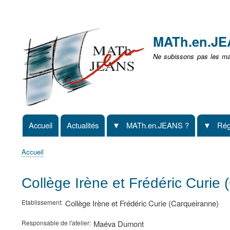
Menu
user
MATh.en.J
non
Ne subissons pas les mat
identifié
Accueil
Actualités
MATh.en.JEANS ?
Rég
Navigation
principale
Accueil
Fil
d'Ariane
Collège Irène et Frédéric Curie
Etablissement
Collège Irène et Frédéric Curie (Carqueiranne)
Responsable de l'atelier
Maéva Dumont