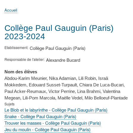
principale
Accueil
Actualités
MATh.en.JEANS ?
Régions et Ateliers
Créer, gérer un atelier
Sujets/Publications
Congrès
Accueil
Fil
d'Ariane
Collège Paul Gauguin (Paris)
2023-2024
Etablissement
Collège Paul Gauguin (Paris)
Responsable de l'atelier
Alexandre Bucard
Nom des élèves
Abdou-Karim Meunier, Nika Adamian, Lili Robin, Israâ
Mokkedem, Edouard Susset-Turpault, Chiara De Luca-Bucari,
Paul Acker-Reumaux, Victor Perrine, Lina Brahmi, Valentina
Megean, Lili-Pom Marcola, Maëlle Vedel, Milo Belloeuf-Plantade
Sujets
Le Blob et le labyrinthe - Collège Paul Gauguin (Paris)
Snake - Collège Paul Gauguin (Paris)
Trouver les masses - Collège Paul Gauguin (Paris)
Jeu du moulin - Collège Paul Gauguin (Paris)