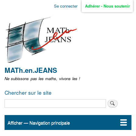
Aller
Se connecter
Adhérer - Nous soutenir
Menu
au
contenu
user
principal
non
identifié
MATh.en.JEANS
Ne subissons pas les maths, vivons les !
Chercher sur le site
Rechercher
Afficher — Navigation principale
Navigation