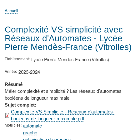
principale
Accueil
Actualités
MATh.en.JEANS ?
Régions et Ateliers
Créer, gérer un atelier
Sujets/Publications
Congrès
Accueil
Fil
d'Ariane
Complexité VS simplicité avec
Réseaux d'Automates - Lycée
Pierre Mendès-France (Vitrolles)
Établissement
Lycée Pierre Mendès-France (Vitrolles)
Année
2023-2024
Résumé
Mêler complexité et simplicité ? Les réseaux d'automates
booléens de longueur maximale
Sujet complet
Complexite-VS-Simplicite---Reseaux-d'automates-
booleens-de-longueur-maximale.pdf
Mots clés
automate
graphe
optimisation de graphes