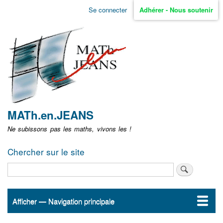
Aller
Se connecter
Adhérer - Nous soutenir
Menu
au
contenu
user
principal
non
identifié
MATh.en.JEANS
Ne subissons pas les maths, vivons les !
Chercher sur le site
Rechercher
Afficher — Navigation principale
Navigation