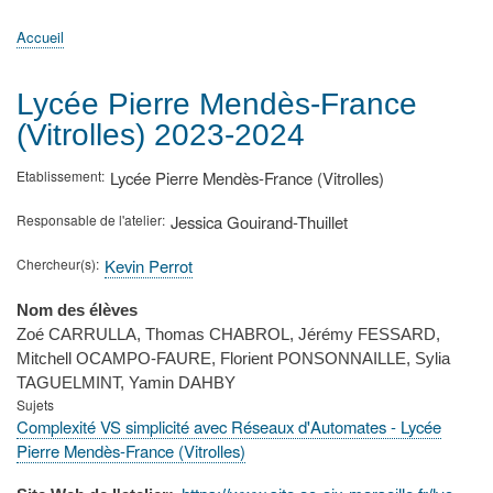
principale
Accueil
Actualités
MATh.en.JEANS ?
Régions et Ateliers
Créer, gérer un atelier
Sujets/Publications
Congrès
Accueil
Fil
d'Ariane
Lycée Pierre Mendès-France
(Vitrolles) 2023-2024
Etablissement
Lycée Pierre Mendès-France (Vitrolles)
Responsable de l'atelier
Jessica Gouirand-Thuillet
Chercheur(s)
Kevin Perrot
Nom des élèves
Zoé CARRULLA, Thomas CHABROL, Jérémy FESSARD,
Mitchell OCAMPO-FAURE, Florient PONSONNAILLE, Sylia
TAGUELMINT, Yamin DAHBY
Sujets
Complexité VS simplicité avec Réseaux d'Automates - Lycée
Pierre Mendès-France (Vitrolles)