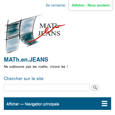
Aller
Se connecter
Adhérer - Nous soutenir
Menu
au
contenu
user
principal
non
identifié
MATh.en.JEANS
Ne subissons pas les maths, vivons les !
Chercher sur le site
Rechercher
Afficher — Navigation principale
Navigation