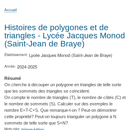
principale
Accueil
Actualités
MATh.en.JEANS ?
Régions et Ateliers
Créer, gérer un atelier
Sujets/Publications
Congrès
Accueil
Fil
d'Ariane
Histoires de polygones et de
triangles - Lycée Jacques Monod
(Saint-Jean de Braye)
Établissement
Lycée Jacques Monod (Saint-Jean de Braye)
Année
2024-2025
Résumé
On cherche à découper un polygone en triangles de telle sorte
que les sommets des triangles se coïncident.
On compte le nombre de triangles (T), le nombre de côtés (C) et
le nombre de sommets (S). Calculer sur des exemples le
nombre E=T-C+S. Que remarque-t-on ? Peut-on démontrer
cette propriété? Peut-on toujours trianguler un polygone à N
sommets de telle sorte que S=N?
Mots clés
triangulation