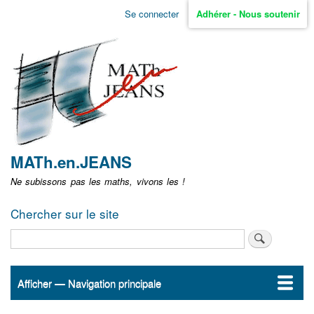
Aller
Se connecter
Adhérer - Nous soutenir
Menu
au
contenu
user
principal
non
identifié
MATh.en.JEANS
Ne subissons pas les maths, vivons les !
Chercher sur le site
Rechercher
Afficher — Navigation principale
Navigation