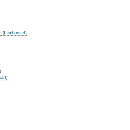
le (Lambersart)
)
sart)