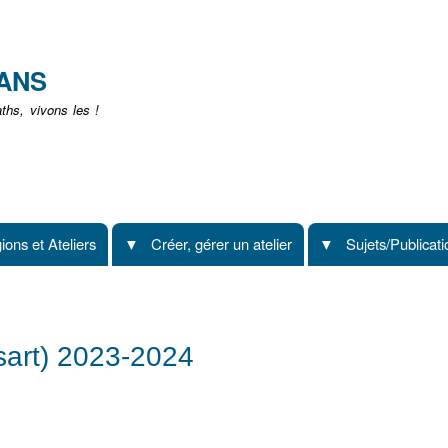
Aller
au
contenu
EANS
principal
hs, vivons les !
ions et Ateliers
Créer, gérer un atelier
Sujets/Publicat
rsart) 2023-2024