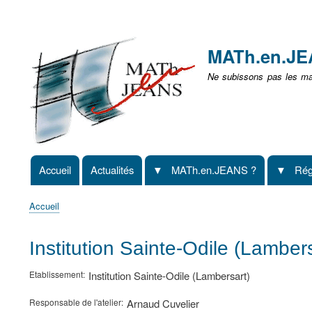
Menu
user
MATh.en.J
non
Ne subissons pas les mat
identifié
Accueil
Actualités
MATh.en.JEANS ?
Rég
Navigation
principale
Accueil
Fil
d'Ariane
Institution Sainte-Odile (Lambe
Etablissement
Institution Sainte-Odile (Lambersart)
Responsable de l'atelier
Arnaud Cuvelier