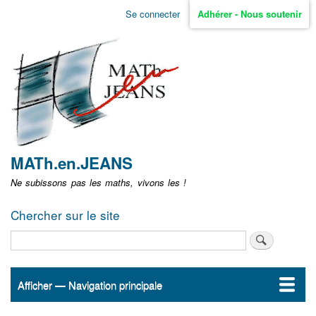
Aller
Se connecter
Adhérer - Nous soutenir
Menu
au
contenu
user
principal
non
identifié
MATh.en.JEANS
Ne subissons pas les maths, vivons les !
Chercher sur le site
Rechercher
Afficher — Navigation principale
Navigation