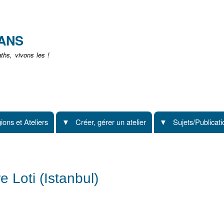
Aller
au
contenu
EANS
principal
hs, vivons les !
ions et Ateliers
Créer, gérer un atelier
Sujets/Publicat
e Loti (Istanbul)