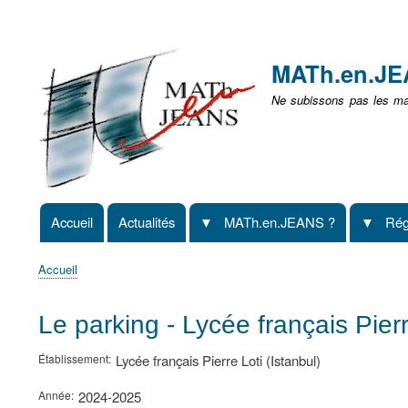
Menu
user
MATh.en.J
non
Ne subissons pas les mat
identifié
Accueil
Actualités
MATh.en.JEANS ?
Rég
Navigation
principale
Accueil
Fil
d'Ariane
Le parking - Lycée français Pierr
Établissement
Lycée français Pierre Loti (Istanbul)
Année
2024-2025