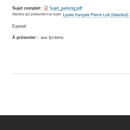
Sujet complet
Sujet_parking.pdf
Ateliers qui présentent ce sujet
Lycée français Pierre Loti (Istanbul
Type
Exposé
de
présentation
À présenter
aux lycéens
au
congrès
FOOTER
MENU