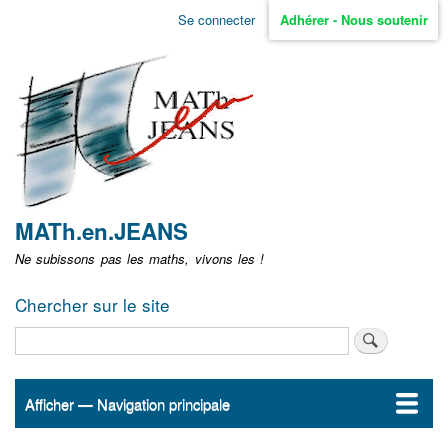
Aller
Se connecter
Adhérer - Nous soutenir
Menu
au
contenu
user
principal
non
identifié
MATh.en.JEANS
Ne subissons pas les maths, vivons les !
Chercher sur le site
Rechercher
Afficher — Navigation principale
Navigation