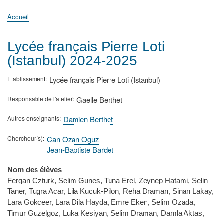
principale
Accueil
Actualités
MATh.en.JEANS ?
Régions et Ateliers
Créer, gérer un atelier
Sujets/Publications
Congrès
Accueil
Fil
d'Ariane
Lycée français Pierre Loti
(Istanbul) 2024-2025
Etablissement
Lycée français Pierre Loti (Istanbul)
Responsable de l'atelier
Gaelle Berthet
Autres enseignants
Damien Berthet
Chercheur(s)
Can Ozan Oguz
Jean-Baptiste Bardet
Nom des élèves
Fergan Ozturk, Selim Gunes, Tuna Erel, Zeynep Hatami, Selin
Taner, Tugra Acar, Lila Kucuk-Pilon, Reha Draman, Sinan Lakay,
Lara Gokceer, Lara Dila Hayda, Emre Eken, Selim Ozada,
Timur Guzelgoz, Luka Kesiyan, Selim Draman, Damla Aktas,