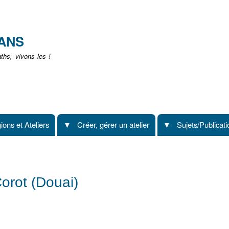
Aller
au
contenu
EANS
principal
hs, vivons les !
ions et Ateliers
Créer, gérer un atelier
Sujets/Publicat
orot (Douai)