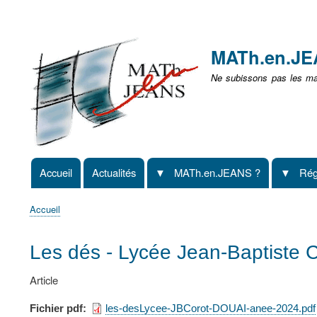
Menu
user
MATh.en.J
non
Ne subissons pas les mat
identifié
Accueil
Actualités
MATh.en.JEANS ?
Rég
Navigation
principale
Accueil
Fil
d'Ariane
Les dés - Lycée Jean-Baptiste C
Article
Fichier pdf
les-desLycee-JBCorot-DOUAI-anee-2024.pdf