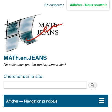
Aller
Se connecter
Adhérer - Nous soutenir
Menu
au
contenu
user
principal
non
identifié
MATh.en.JEANS
Ne subissons pas les maths, vivons les !
Chercher sur le site
Rechercher
Afficher — Navigation principale
Navigation