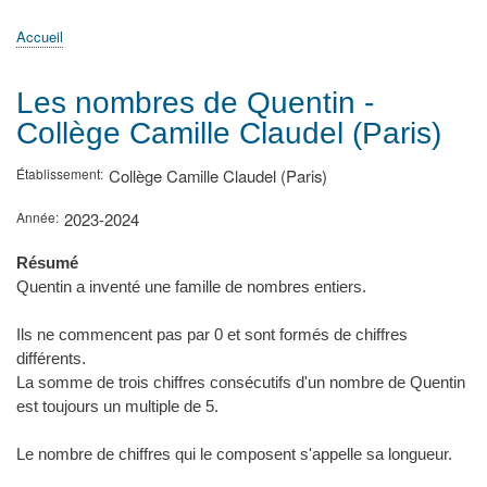
principale
Accueil
Actualités
MATh.en.JEANS ?
Régions et Ateliers
Créer, gérer un atelier
Sujets/Publications
Congrès
Accueil
Fil
d'Ariane
Les nombres de Quentin -
Collège Camille Claudel (Paris)
Établissement
Collège Camille Claudel (Paris)
Année
2023-2024
Résumé
Quentin a inventé une famille de nombres entiers.
Ils ne commencent pas par 0 et sont formés de chiffres
différents.
La somme de trois chiffres consécutifs d'un nombre de Quentin
est toujours un multiple de 5.
Le nombre de chiffres qui le composent s'appelle sa longueur.