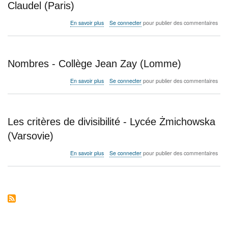
Lyc
Claudel (Paris)
Cha
Bau
sur
En savoir plus
Se connecter
pour publier des commentaires
(Fo
Les
nombres
de
Quentin
Nombres - Collège Jean Zay (Lomme)
-
Collège
sur
En savoir plus
Se connecter
pour publier des commentaires
Camille
Nombres
Claudel
-
(Paris)
Collège
Jean
Les critères de divisibilité - Lycée Żmichowska
Zay
(Lomme)
(Varsovie)
sur
En savoir plus
Se connecter
pour publier des commentaires
Les
critères
de
divisibilité
-
Lycée
Żmichowska
(Varsovie)