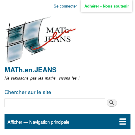
Aller
Se connecter
Adhérer - Nous soutenir
Menu
au
contenu
user
principal
non
identifié
MATh.en.JEANS
Ne subissons pas les maths, vivons les !
Chercher sur le site
Rechercher
Afficher — Navigation principale
Navigation