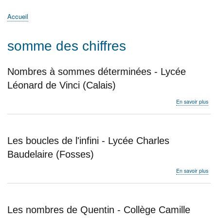
principale
Accueil
Actualités
MATh.en.JEANS ?
Régions et Ateliers
Créer, gérer un atelier
Sujets/Publications
Congrès
Accueil
Fil
d'Ariane
somme des chiffres
Nombres à sommes déterminées - Lycée
Léonard de Vinci (Calais)
sur
En savoir plus
Nom
à
som
dét
Les boucles de l'infini - Lycée Charles
-
Lyc
Baudelaire (Fosses)
Léo
de
sur
En savoir plus
Vinc
Les
(Cal
bou
de
l'infi
Les nombres de Quentin - Collège Camille
-