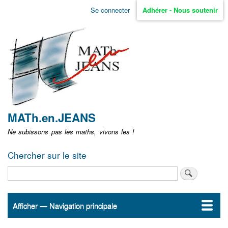
Aller
Se connecter
Adhérer - Nous soutenir
Menu
au
contenu
user
principal
non
identifié
MATh.en.JEANS
Ne subissons pas les maths, vivons les !
Chercher sur le site
Rechercher
Afficher — Navigation principale
Navigation