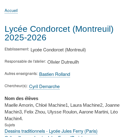
principale
Accueil
Actualités
MATh.en.JEANS ?
Régions et Ateliers
Créer, gérer un atelier
Sujets/Publications
Congrès
Accueil
Fil
d'Ariane
Lycée Condorcet (Montreuil)
2025-2026
Etablissement
Lycée Condorcet (Montreuil)
Responsable de l'atelier
Olivier Dutreuilh
Autres enseignants
Bastien Rolland
Chercheur(s)
Cyril Demarche
Nom des élèves
Maelle Amorin, Chloé Machine1, Laura Machine2, Joanne
Machin3, Felix Zhou, Ulysse Roulon, Aarone Martini, Léo
Machin4.
Sujets
Dessins traditionnels - Lycée Jules Ferry (Paris)