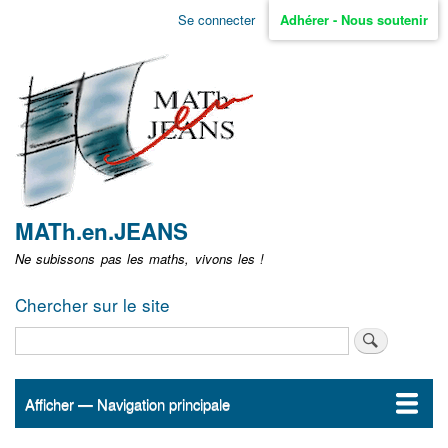
Aller
Se connecter
Adhérer - Nous soutenir
Menu
au
contenu
user
principal
non
identifié
MATh.en.JEANS
Ne subissons pas les maths, vivons les !
Chercher sur le site
Rechercher
Afficher — Navigation principale
Navigation