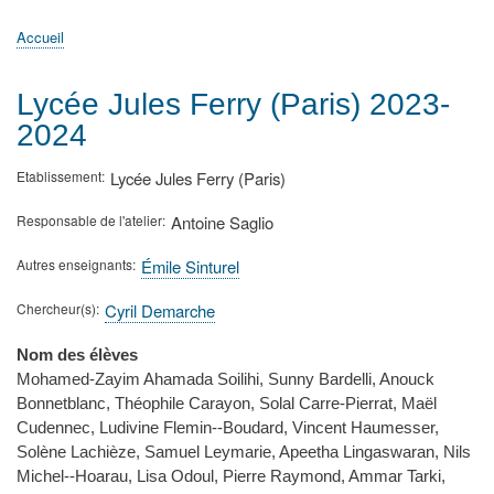
principale
Accueil
Actualités
MATh.en.JEANS ?
Régions et Ateliers
Créer, gérer un atelier
Sujets/Publications
Congrès
Accueil
Fil
d'Ariane
Lycée Jules Ferry (Paris) 2023-
2024
Etablissement
Lycée Jules Ferry (Paris)
Responsable de l'atelier
Antoine Saglio
Autres enseignants
Émile Sinturel
Chercheur(s)
Cyril Demarche
Nom des élèves
Mohamed-Zayim Ahamada Soilihi, Sunny Bardelli, Anouck
Bonnetblanc, Théophile Carayon, Solal Carre-Pierrat, Maël
Cudennec, Ludivine Flemin--Boudard, Vincent Haumesser,
Solène Lachièze, Samuel Leymarie, Apeetha Lingaswaran, Nils
Michel--Hoarau, Lisa Odoul, Pierre Raymond, Ammar Tarki,