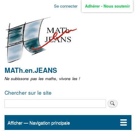
Aller
Se connecter
Adhérer - Nous soutenir
Menu
au
contenu
user
principal
non
identifié
MATh.en.JEANS
Ne subissons pas les maths, vivons les !
Chercher sur le site
Rechercher
Afficher — Navigation principale
Navigation