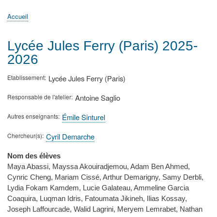
principale
Accueil
Actualités
MATh.en.JEANS ?
Régions et Ateliers
Créer, gérer un atelier
Sujets/Publications
Congrès
Accueil
Fil
d'Ariane
Lycée Jules Ferry (Paris) 2025-
2026
Etablissement
Lycée Jules Ferry (Paris)
Responsable de l'atelier
Antoine Saglio
Autres enseignants
Émile Sinturel
Chercheur(s)
Cyril Demarche
Nom des élèves
Maya Abassi, Mayssa Akouiradjemou, Adam Ben Ahmed,
Cynric Cheng, Mariam Cissé, Arthur Demarigny, Samy Derbli,
Lydia Fokam Kamdem, Lucie Galateau, Ammeline Garcia
Coaquira, Luqman Idris, Fatoumata Jikineh, Ilias Kossay,
Joseph Laffourcade, Walid Lagrini, Meryem Lemrabet, Nathan