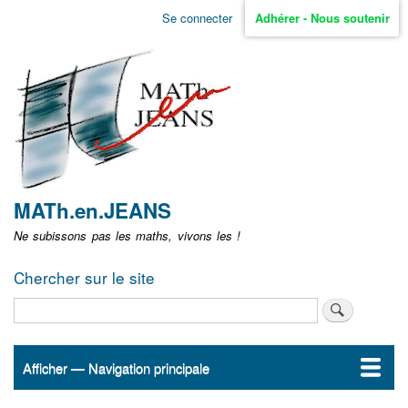
Aller
Se connecter
Adhérer - Nous soutenir
Menu
au
contenu
user
principal
non
identifié
MATh.en.JEANS
Ne subissons pas les maths, vivons les !
Chercher sur le site
Rechercher
Afficher — Navigation principale
Navigation