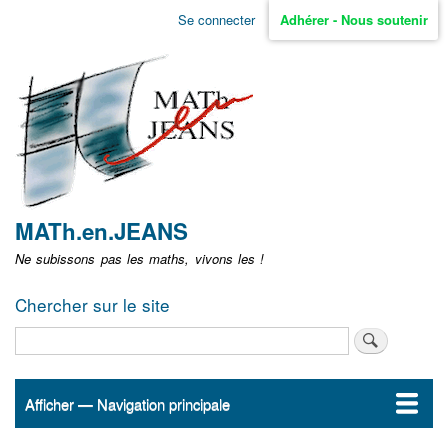
Aller
Se connecter
Adhérer - Nous soutenir
Menu
au
contenu
user
principal
non
identifié
MATh.en.JEANS
Ne subissons pas les maths, vivons les !
Chercher sur le site
Rechercher
Afficher — Navigation principale
Navigation