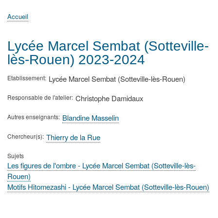
principale
Accueil
Actualités
MATh.en.JEANS ?
Régions et Ateliers
Créer, gérer un atelier
Sujets/Publications
Congrès
Accueil
Fil
d'Ariane
Lycée Marcel Sembat (Sotteville-
lès-Rouen) 2023-2024
Etablissement
Lycée Marcel Sembat (Sotteville-lès-Rouen)
Responsable de l'atelier
Christophe Damidaux
Autres enseignants
Blandine Masselin
Chercheur(s)
Thierry de la Rue
Sujets
Les figures de l'ombre - Lycée Marcel Sembat (Sotteville-lès-
Rouen)
Motifs Hitomezashi - Lycée Marcel Sembat (Sotteville-lès-Rouen)