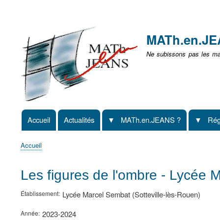
Menu
user
MATh.en.J
non
Ne subissons pas les mat
identifié
Accueil
Actualités
MATh.en.JEANS ?
Rég
Navigation
principale
Accueil
Fil
d'Ariane
Les figures de l'ombre - Lycée 
Établissement
Lycée Marcel Sembat (Sotteville-lès-Rouen)
Année
2023-2024