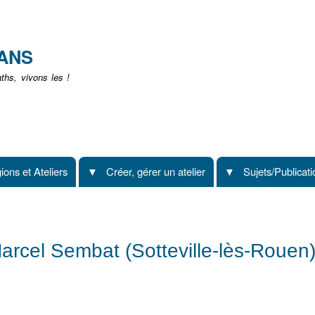
Aller
au
contenu
EANS
principal
hs, vivons les !
ions et Ateliers
Créer, gérer un atelier
Sujets/Publicat
Marcel Sembat (Sotteville-lès-Rouen