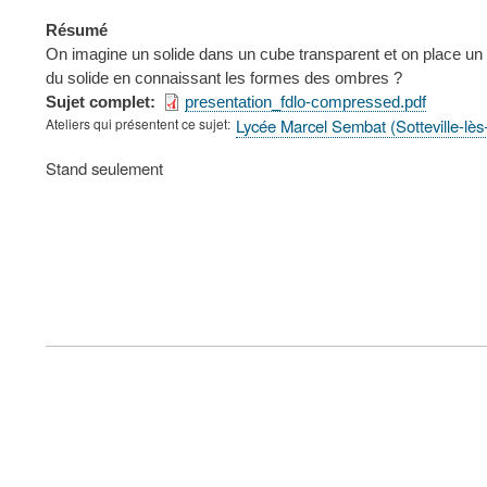
Résumé
On imagine un solide dans un cube transparent et on place un
du solide en connaissant les formes des ombres ?
Sujet complet
presentation_fdlo-compressed.pdf
Ateliers qui présentent ce sujet
Lycée Marcel Sembat (Sotteville-l
Type
Stand seulement
de
présentation
au
congrès
FOOTER
MENU