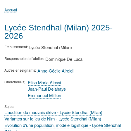
principale
Accueil
Actualités
MATh.en.JEANS ?
Régions et Ateliers
Créer, gérer un atelier
Sujets/Publications
Congrès
Accueil
Fil
d'Ariane
Lycée Stendhal (Milan) 2025-
2026
Etablissement
Lycée Stendhal (Milan)
Responsable de l'atelier
Dominique De Luca
Autres enseignants
Anne-Cécile Airoldi
Chercheur(s)
Elisa Maria Alessi
Jean-Paul Delahaye
Emmanuel Militon
Sujets
L'addition du mauvais élève - Lycée Stendhal (Milan)
Variantes sur le jeu de Nim - Lycée Stendhal (Milan)
Evolution d'une population, modèle logistique - Lycée Stendhal