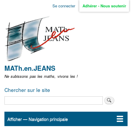
Aller
Se connecter
Adhérer - Nous soutenir
Menu
au
contenu
user
principal
non
identifié
MATh.en.JEANS
Ne subissons pas les maths, vivons les !
Chercher sur le site
Rechercher
Afficher — Navigation principale
Navigation