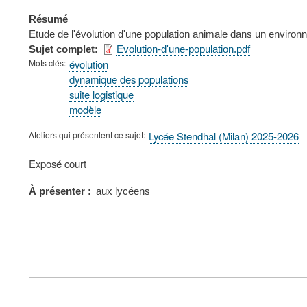
Résumé
Etude de l'évolution d'une population animale dans un environ
Sujet complet
Evolution-d'une-population.pdf
Mots clés
évolution
dynamique des populations
suite logistique
modèle
Ateliers qui présentent ce sujet
Lycée Stendhal (Milan) 2025-2026
Type
Exposé court
de
présentation
À présenter
aux lycéens
au
congrès
FOOTER
MENU