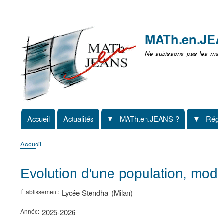
Menu
user
MATh.en.J
non
Ne subissons pas les mat
identifié
Accueil
Actualités
MATh.en.JEANS ?
Rég
Navigation
principale
Accueil
Fil
d'Ariane
Evolution d'une population, modè
Établissement
Lycée Stendhal (Milan)
Année
2025-2026