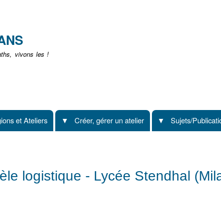
Aller
au
contenu
EANS
principal
hs, vivons les !
ions et Ateliers
Créer, gérer un atelier
Sujets/Publicat
le logistique - Lycée Stendhal (Mil