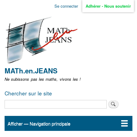
Aller
Se connecter
Adhérer - Nous soutenir
Menu
au
contenu
user
principal
non
identifié
MATh.en.JEANS
Ne subissons pas les maths, vivons les !
Chercher sur le site
Rechercher
Afficher — Navigation principale
Navigation