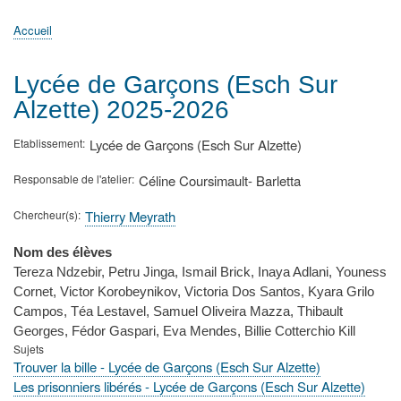
principale
Accueil
Actualités
MATh.en.JEANS ?
Régions et Ateliers
Créer, gérer un atelier
Sujets/Publications
Congrès
Accueil
Fil
d'Ariane
Lycée de Garçons (Esch Sur
Alzette) 2025-2026
Etablissement
Lycée de Garçons (Esch Sur Alzette)
Responsable de l'atelier
Céline Coursimault- Barletta
Chercheur(s)
Thierry Meyrath
Nom des élèves
Tereza Ndzebir, Petru Jinga, Ismail Brick, Inaya Adlani, Youness
Cornet, Victor Korobeynikov, Victoria Dos Santos, Kyara Grilo
Campos, Téa Lestavel, Samuel Oliveira Mazza, Thibault
Georges, Fédor Gaspari, Eva Mendes, Billie Cotterchio Kill
Sujets
Trouver la bille - Lycée de Garçons (Esch Sur Alzette)
Les prisonniers libérés - Lycée de Garçons (Esch Sur Alzette)