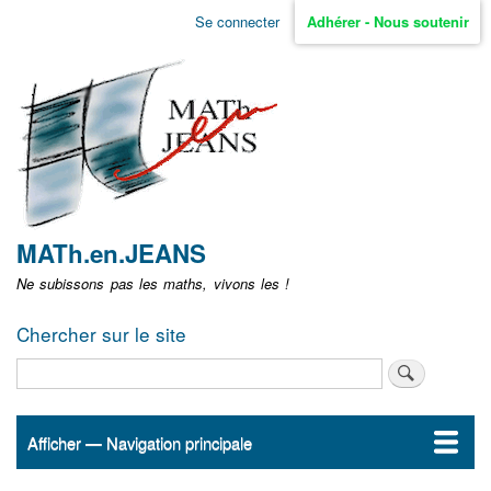
Aller
Se connecter
Adhérer - Nous soutenir
Menu
au
contenu
user
principal
non
identifié
MATh.en.JEANS
Ne subissons pas les maths, vivons les !
Chercher sur le site
Rechercher
Afficher — Navigation principale
Navigation