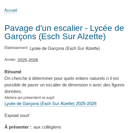
principale
Accueil
Actualités
MATh.en.JEANS ?
Régions et Ateliers
Créer, gérer un atelier
Sujets/Publications
Congrès
Accueil
Fil
d'Ariane
Pavage d'un escalier - Lycée de
Garçons (Esch Sur Alzette)
Établissement
Lycée de Garçons (Esch Sur Alzette)
Année
2025-2026
Résumé
On cherche à déterminer pour quels entiers naturels n il est
possible de paver un escalier de dimension n avec des figures
données.
Ateliers qui présentent ce sujet
Lycée de Garçons (Esch Sur Alzette) 2025-2026
Type
Exposé court
de
présentation
À présenter
aux collégiens
au