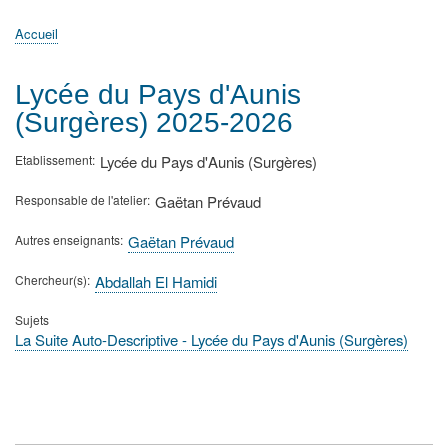
principale
Accueil
Actualités
MATh.en.JEANS ?
Régions et Ateliers
Créer, gérer un atelier
Sujets/Publications
Congrès
Accueil
Fil
d'Ariane
Lycée du Pays d'Aunis
(Surgères) 2025-2026
Etablissement
Lycée du Pays d'Aunis (Surgères)
Responsable de l'atelier
Gaëtan Prévaud
Autres enseignants
Gaëtan Prévaud
Chercheur(s)
Abdallah El Hamidi
Sujets
La Suite Auto-Descriptive - Lycée du Pays d'Aunis (Surgères)