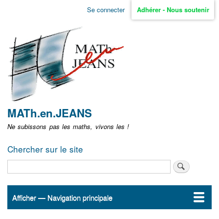
Aller
Se connecter
Adhérer - Nous soutenir
Menu
au
contenu
user
principal
non
identifié
MATh.en.JEANS
Ne subissons pas les maths, vivons les !
Chercher sur le site
Rechercher
Afficher — Navigation principale
Navigation