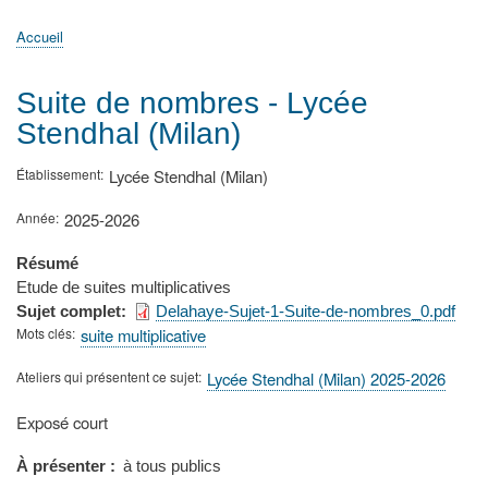
principale
Accueil
Actualités
MATh.en.JEANS ?
Régions et Ateliers
Créer, gérer un atelier
Sujets/Publications
Congrès
Accueil
Fil
d'Ariane
Suite de nombres - Lycée
Stendhal (Milan)
Établissement
Lycée Stendhal (Milan)
Année
2025-2026
Résumé
Etude de suites multiplicatives
Sujet complet
Delahaye-Sujet-1-Suite-de-nombres_0.pdf
Mots clés
suite multiplicative
Ateliers qui présentent ce sujet
Lycée Stendhal (Milan) 2025-2026
Type
Exposé court
de
présentation
À présenter
à tous publics
au