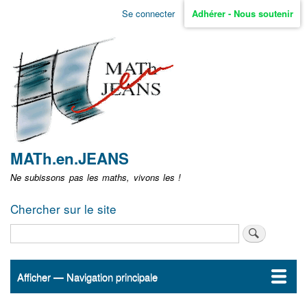
Aller
Se connecter
Adhérer - Nous soutenir
Menu
au
contenu
user
principal
non
identifié
MATh.en.JEANS
Ne subissons pas les maths, vivons les !
Chercher sur le site
Rechercher
Afficher — Navigation principale
Navigation