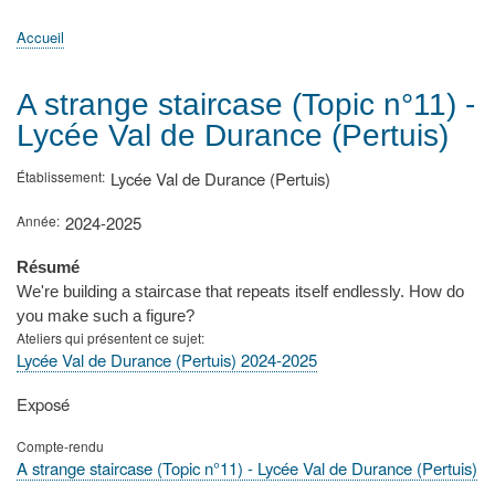
principale
Accueil
Actualités
MATh.en.JEANS ?
Régions et Ateliers
Créer, gérer un atelier
Sujets/Publications
Congrès
Accueil
Fil
d'Ariane
A strange staircase (Topic n°11) -
Lycée Val de Durance (Pertuis)
Établissement
Lycée Val de Durance (Pertuis)
Année
2024-2025
Résumé
We're building a staircase that repeats itself endlessly. How do
you make such a figure?
Ateliers qui présentent ce sujet
Lycée Val de Durance (Pertuis) 2024-2025
Type
Exposé
de
présentation
Compte-rendu
au
A strange staircase (Topic n°11) - Lycée Val de Durance (Pertuis)
congrès