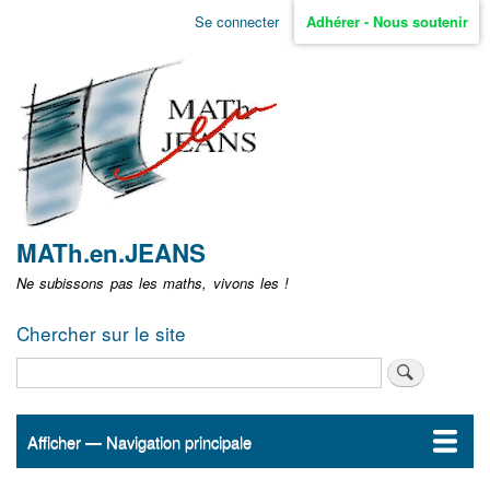
Aller
Se connecter
Adhérer - Nous soutenir
Menu
au
contenu
user
principal
non
identifié
MATh.en.JEANS
Ne subissons pas les maths, vivons les !
Chercher sur le site
Rechercher
Afficher — Navigation principale
Navigation