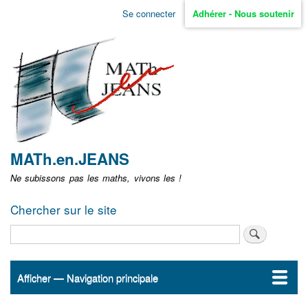
Aller
Se connecter
Adhérer - Nous soutenir
Menu
au
contenu
user
principal
non
identifié
MATh.en.JEANS
Ne subissons pas les maths, vivons les !
Chercher sur le site
Rechercher
Afficher — Navigation principale
Navigation