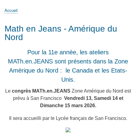
principale
Accueil
Actualités
MATh.en.JEANS ?
Régions et Ateliers
Créer, gérer un atelier
Sujets/Publications
Congrès
Accueil
Fil
d'Ariane
Math en Jeans - Amérique du
Nord
Pour la 11e année, les ateliers
MATh.en.JEANS sont présents dans la Zone
Amérique du Nord : le Canada et les Etats-
Unis.
Le
congrès MATh.en.JEANS
Zone Amérique du Nord est
prévu à San Francisco
Vendredi 13, Samedi 14 et
Dimanche 15 mars 2026.
Il sera accueilli par le Lycée français de San Francisco.