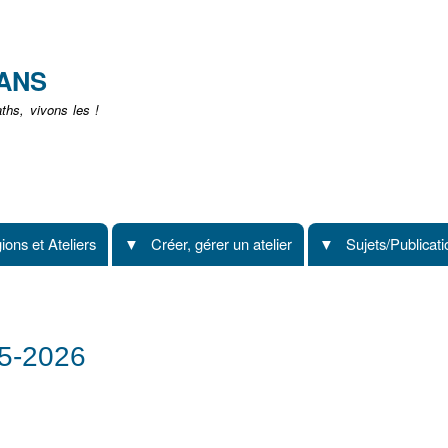
Aller
au
contenu
EANS
principal
hs, vivons les !
ions et Ateliers
Créer, gérer un atelier
Sujets/Publicat
25-2026