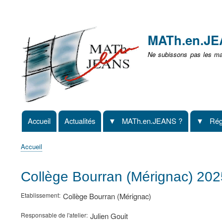
Menu
user
MATh.en.J
non
Ne subissons pas les mat
identifié
Accueil
Actualités
MATh.en.JEANS ?
Rég
Navigation
principale
Accueil
Fil
d'Ariane
Collège Bourran (Mérignac) 20
Etablissement
Collège Bourran (Mérignac)
Responsable de l'atelier
Julien Gouit