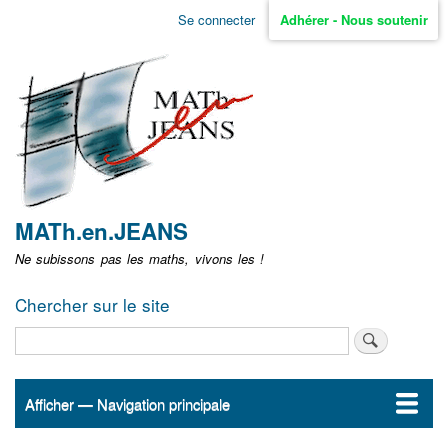
Aller
Se connecter
Adhérer - Nous soutenir
Menu
au
contenu
user
principal
non
identifié
MATh.en.JEANS
Ne subissons pas les maths, vivons les !
Chercher sur le site
Rechercher
Afficher — Navigation principale
Navigation