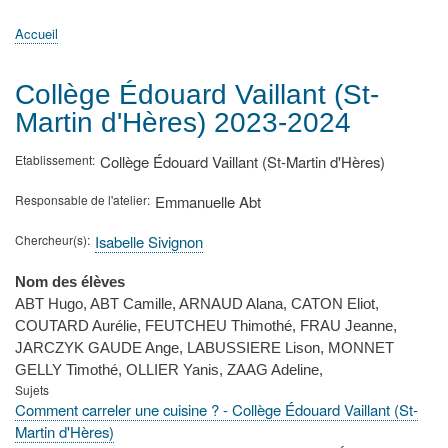
principale
Accueil
Actualités
MATh.en.JEANS ?
Régions et Ateliers
Créer, gérer un atelier
Sujets/Publications
Congrès
Accueil
Fil
d'Ariane
Collège Édouard Vaillant (St-
Martin d'Hères) 2023-2024
Etablissement
Collège Édouard Vaillant (St-Martin d'Hères)
Responsable de l'atelier
Emmanuelle Abt
Chercheur(s)
Isabelle Sivignon
Nom des élèves
ABT Hugo, ABT Camille, ARNAUD Alana, CATON Eliot,
COUTARD Aurélie, FEUTCHEU Thimothé, FRAU Jeanne,
JARCZYK GAUDE Ange, LABUSSIERE Lison, MONNET
GELLY Timothé, OLLIER Yanis, ZAAG Adeline,
Sujets
Comment carreler une cuisine ? - Collège Édouard Vaillant (St-
Martin d'Hères)