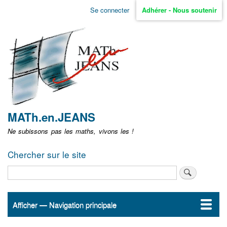
Aller
Se connecter
Adhérer - Nous soutenir
Menu
au
contenu
user
principal
non
identifié
MATh.en.JEANS
Ne subissons pas les maths, vivons les !
Chercher sur le site
Rechercher
Afficher — Navigation principale
Navigation