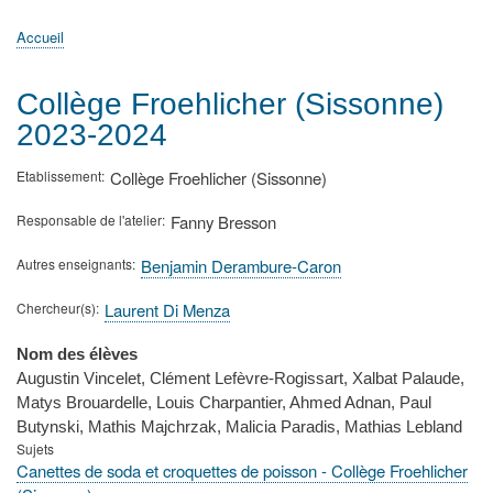
principale
Accueil
Actualités
MATh.en.JEANS ?
Régions et Ateliers
Créer, gérer un atelier
Sujets/Publications
Congrès
Accueil
Fil
d'Ariane
Collège Froehlicher (Sissonne)
2023-2024
Etablissement
Collège Froehlicher (Sissonne)
Responsable de l'atelier
Fanny Bresson
Autres enseignants
Benjamin Derambure-Caron
Chercheur(s)
Laurent Di Menza
Nom des élèves
Augustin Vincelet, Clément Lefèvre-Rogissart, Xalbat Palaude,
Matys Brouardelle, Louis Charpantier, Ahmed Adnan, Paul
Butynski, Mathis Majchrzak, Malicia Paradis, Mathias Lebland
Sujets
Canettes de soda et croquettes de poisson - Collège Froehlicher