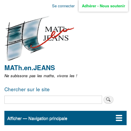
Aller
Se connecter
Adhérer - Nous soutenir
Menu
au
contenu
user
principal
non
identifié
MATh.en.JEANS
Ne subissons pas les maths, vivons les !
Chercher sur le site
Rechercher
Afficher — Navigation principale
Navigation