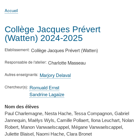
principale
Accueil
Actualités
MATh.en.JEANS ?
Régions et Ateliers
Créer, gérer un atelier
Sujets/Publications
Congrès
Accueil
Fil
d'Ariane
Collège Jacques Prévert
(Watten) 2024-2025
Etablissement
Collège Jacques Prévert (Watten)
Responsable de l'atelier
Charlotte Masseau
Autres enseignants
Marjory Delaval
Chercheur(s)
Romuald Ernst
Sandrine Lagaize
Nom des élèves
Paul Charlemagne, Nesta Hache, Tessa Compagnon, Gabriel
Jannequin, Maëlys Wyls, Camille Pollaert, Ilona Leuchart, Nolan
Robert, Manon Vanwaelscappel, Mégane Vanwaelscappel,
Juliette Blaisel, Naomi Hache, Clara Bronet