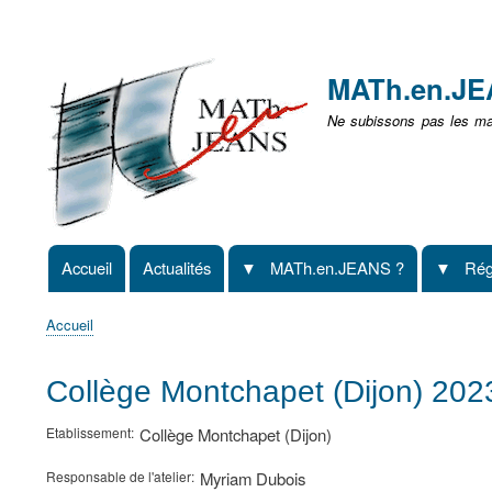
Menu
user
MATh.en.J
non
Ne subissons pas les mat
identifié
Accueil
Actualités
MATh.en.JEANS ?
Rég
Navigation
principale
Accueil
Fil
d'Ariane
Collège Montchapet (Dijon) 20
Etablissement
Collège Montchapet (Dijon)
Responsable de l'atelier
Myriam Dubois