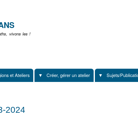
Aller
au
contenu
EANS
principal
hs, vivons les !
ions et Ateliers
Créer, gérer un atelier
Sujets/Publicat
23-2024