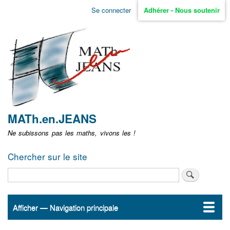
Aller
Se connecter
Adhérer - Nous soutenir
Menu
au
contenu
user
principal
non
identifié
MATh.en.JEANS
Ne subissons pas les maths, vivons les !
Chercher sur le site
Rechercher
Afficher — Navigation principale
Navigation