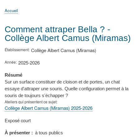
principale
Accueil
Actualités
MATh.en.JEANS ?
Régions et Ateliers
Créer, gérer un atelier
Sujets/Publications
Congrès
Accueil
Fil
d'Ariane
Comment attraper Bella ? -
Collège Albert Camus (Miramas)
Établissement
Collège Albert Camus (Miramas)
Année
2025-2026
Résumé
Sur un surface constituer de cloison et de portes, un chat
essaye d'attraper une souris. Quelle configuration permet à la
souris de toujours s'échapper ?
Ateliers qui présentent ce sujet
Collège Albert Camus (Miramas) 2025-2026
Type
Exposé court
de
présentation
À présenter
à tous publics
au