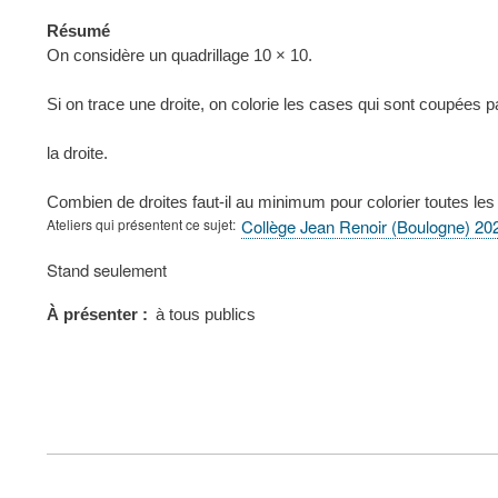
Résumé
On considère un quadrillage 10 × 10.
Si on trace une droite, on colorie les cases qui sont coupées p
la droite.
Combien de droites faut-il au minimum pour colorier toutes les
Ateliers qui présentent ce sujet
Collège Jean Renoir (Boulogne) 20
Type
Stand seulement
de
présentation
À présenter
à tous publics
au
congrès
FOOTER
MENU