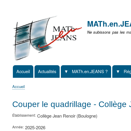
Menu
user
MATh.en.J
non
Ne subissons pas les mat
identifié
Accueil
Actualités
MATh.en.JEANS ?
Rég
Navigation
principale
Accueil
Fil
d'Ariane
Couper le quadrillage - Collège
Établissement
Collège Jean Renoir (Boulogne)
Année
2025-2026