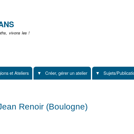
Aller
au
contenu
EANS
principal
hs, vivons les !
ions et Ateliers
Créer, gérer un atelier
Sujets/Publicat
 Jean Renoir (Boulogne)