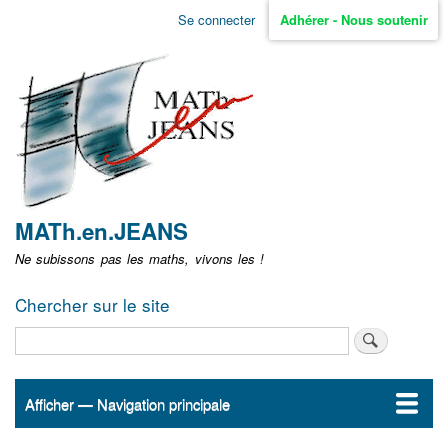
Aller
Se connecter
Adhérer - Nous soutenir
Menu
au
contenu
user
principal
non
identifié
MATh.en.JEANS
Ne subissons pas les maths, vivons les !
Chercher sur le site
Rechercher
Afficher — Navigation principale
Navigation