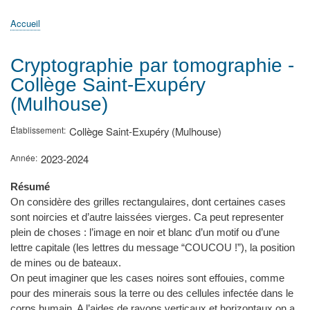
principale
Accueil
Actualités
MATh.en.JEANS ?
Régions et Ateliers
Créer, gérer un atelier
Sujets/Publications
Congrès
Accueil
Fil
d'Ariane
Cryptographie par tomographie -
Collège Saint-Exupéry
(Mulhouse)
Établissement
Collège Saint-Exupéry (Mulhouse)
Année
2023-2024
Résumé
On considère des grilles rectangulaires, dont certaines cases
sont noircies et d’autre laissées vierges. Ca peut representer
plein de choses : l’image en noir et blanc d’un motif ou d’une
lettre capitale (les lettres du message “COUCOU !”), la position
de mines ou de bateaux.
On peut imaginer que les cases noires sont effouies, comme
pour des minerais sous la terre ou des cellules infectée dans le
corps humain. A l’aides de rayons verticaux et horizontaux on a