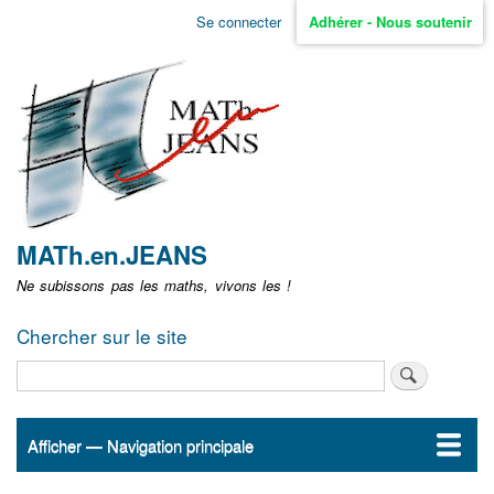
Aller
Se connecter
Adhérer - Nous soutenir
Menu
au
contenu
user
principal
non
identifié
MATh.en.JEANS
Ne subissons pas les maths, vivons les !
Chercher sur le site
Rechercher
Afficher — Navigation principale
Navigation