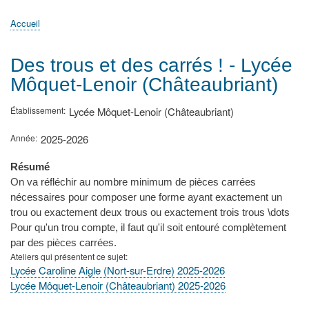
principale
Accueil
Actualités
MATh.en.JEANS ?
Régions et Ateliers
Créer, gérer un atelier
Sujets/Publications
Congrès
Accueil
Fil
d'Ariane
Des trous et des carrés ! - Lycée
Môquet-Lenoir (Châteaubriant)
Établissement
Lycée Môquet-Lenoir (Châteaubriant)
Année
2025-2026
Résumé
On va réfléchir au nombre minimum de pièces carrées
nécessaires pour composer une forme ayant exactement un
trou ou exactement deux trous ou exactement trois trous \dots
Pour qu'un trou compte, il faut qu'il soit entouré complètement
par des pièces carrées.
Ateliers qui présentent ce sujet
Lycée Caroline Aigle (Nort-sur-Erdre) 2025-2026
Lycée Môquet-Lenoir (Châteaubriant) 2025-2026