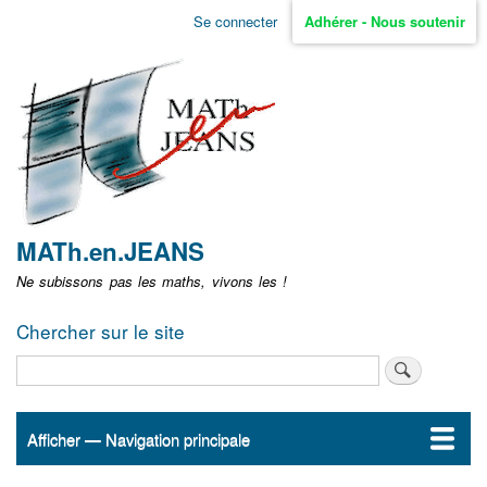
Aller
Se connecter
Adhérer - Nous soutenir
Menu
au
contenu
user
principal
non
identifié
MATh.en.JEANS
Ne subissons pas les maths, vivons les !
Chercher sur le site
Rechercher
Afficher — Navigation principale
Navigation