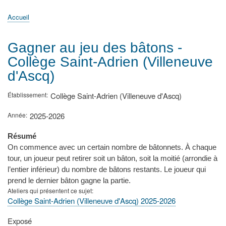
principale
Accueil
Actualités
MATh.en.JEANS ?
Régions et Ateliers
Créer, gérer un atelier
Sujets/Publications
Congrès
Accueil
Fil
d'Ariane
Gagner au jeu des bâtons -
Collège Saint-Adrien (Villeneuve
d'Ascq)
Établissement
Collège Saint-Adrien (Villeneuve d'Ascq)
Année
2025-2026
Résumé
On commence avec un certain nombre de bâtonnets. À chaque
tour, un joueur peut retirer soit un bâton, soit la moitié (arrondie à
l’entier inférieur) du nombre de bâtons restants. Le joueur qui
prend le dernier bâton gagne la partie.
Ateliers qui présentent ce sujet
Collège Saint-Adrien (Villeneuve d'Ascq) 2025-2026
Type
Exposé