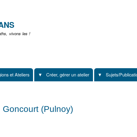
Aller
au
contenu
EANS
principal
hs, vivons les !
ions et Ateliers
Créer, gérer un atelier
Sujets/Publicat
 Goncourt (Pulnoy)