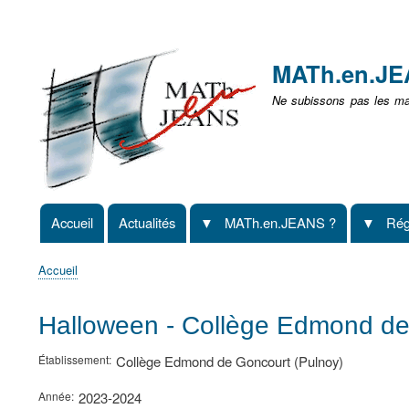
Menu
user
MATh.en.J
non
Ne subissons pas les mat
identifié
Accueil
Actualités
MATh.en.JEANS ?
Rég
Navigation
principale
Accueil
Fil
d'Ariane
Halloween - Collège Edmond de
Établissement
Collège Edmond de Goncourt (Pulnoy)
Année
2023-2024