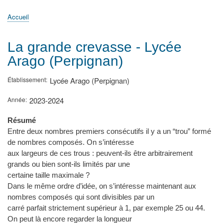
principale
Accueil
Actualités
MATh.en.JEANS ?
Régions et Ateliers
Créer, gérer un atelier
Sujets/Publications
Congrès
Accueil
Fil
d'Ariane
La grande crevasse - Lycée
Arago (Perpignan)
Établissement
Lycée Arago (Perpignan)
Année
2023-2024
Résumé
Entre deux nombres premiers consécutifs il y a un “trou” formé
de nombres composés. On s’intéresse
aux largeurs de ces trous : peuvent-ils être arbitrairement
grands ou bien sont-ils limités par une
certaine taille maximale ?
Dans le même ordre d’idée, on s’intéresse maintenant aux
nombres composés qui sont divisibles par un
carré parfait strictement supérieur à 1, par exemple 25 ou 44.
On peut là encore regarder la longueur