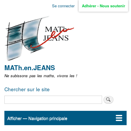
Aller
Se connecter
Adhérer - Nous soutenir
Menu
au
contenu
user
principal
non
identifié
MATh.en.JEANS
Ne subissons pas les maths, vivons les !
Chercher sur le site
Rechercher
Afficher — Navigation principale
Navigation