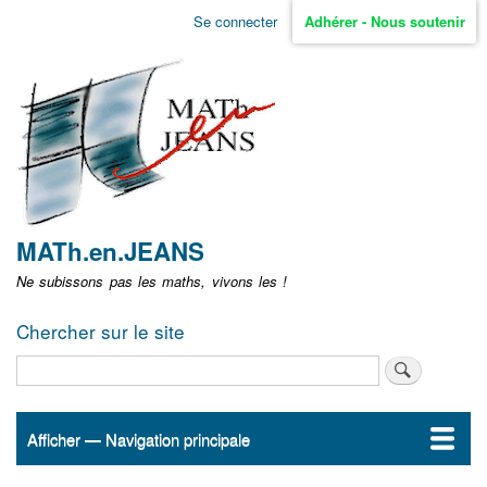
Aller
Se connecter
Adhérer - Nous soutenir
Menu
au
contenu
user
principal
non
identifié
MATh.en.JEANS
Ne subissons pas les maths, vivons les !
Chercher sur le site
Rechercher
Afficher — Navigation principale
Navigation