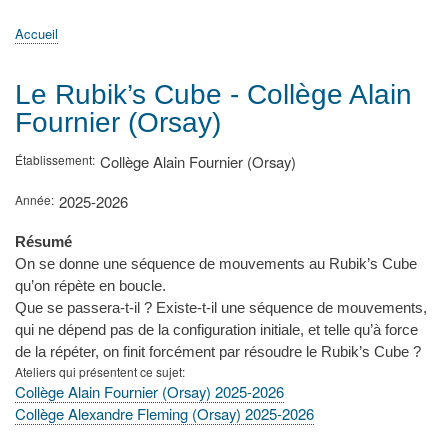
principale
Accueil
Actualités
MATh.en.JEANS ?
Régions et Ateliers
Créer, gérer un atelier
Sujets/Publications
Congrès
Accueil
Fil
d'Ariane
Le Rubik’s Cube - Collège Alain
Fournier (Orsay)
Établissement
Collège Alain Fournier (Orsay)
Année
2025-2026
Résumé
On se donne une séquence de mouvements au Rubik’s Cube
qu’on répète en boucle.
Que se passera-t-il ? Existe-t-il une séquence de mouvements,
qui ne dépend pas de la configuration initiale, et telle qu’à force
de la répéter, on finit forcément par résoudre le Rubik’s Cube ?
Ateliers qui présentent ce sujet
Collège Alain Fournier (Orsay) 2025-2026
Collège Alexandre Fleming (Orsay) 2025-2026